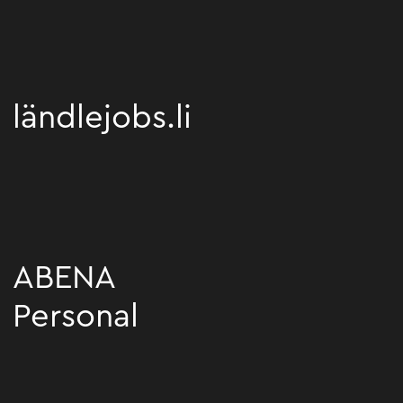
ländlejobs.li
ländlejobs.li
ABENA
Personal
ABENA Personal