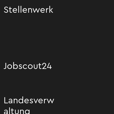
Stellenwerk
Stellenwerk
Jobscout24
Jobscout24
Landesverw
altung