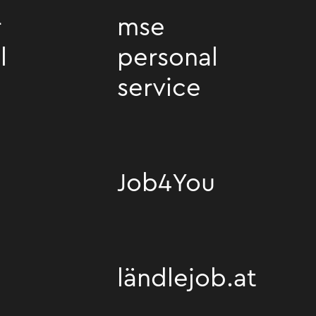
r
mse
l
personal
service
al
mse personal service
Job4You
Job4You
ländlejob.at
ländlejob.at