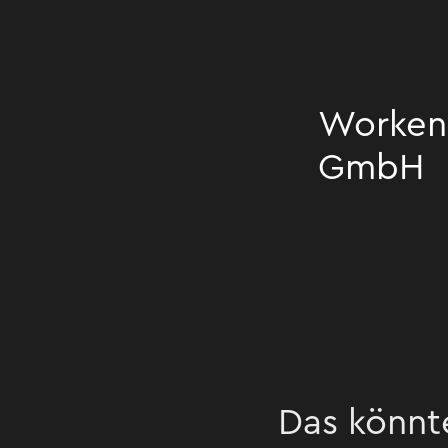
Worken
GmbH
Workenda Gm
Das könnt