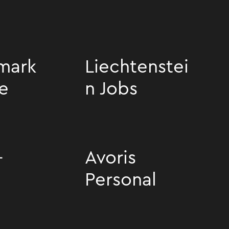
mark
Liechtenstei
ce
n Jobs
rvice
Liechtenstein Jobs
-
Avoris
Personal
Avoris Personal