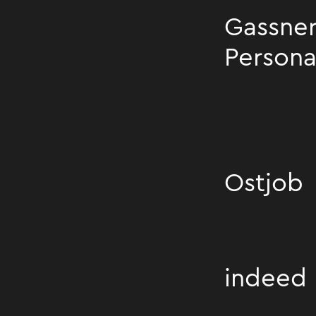
Gassne
Persona
Gassner Person
Ostjob
Ostjob
indeed
indeed