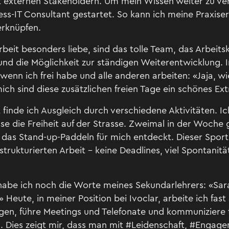
t externen Stakeholdern. Um mein Wissen weiter zu ver
s-IT Consultant gestartet. So kann ich meine Praxiser
erknüpfen.
beit besonders liebe, sind das tolle Team, das Arbeitsk
nd die Möglichkeit zur ständigen Weiterentwicklung. 
 wenn ich frei habe und alle anderen arbeiten: «Jaja, wi
ich sind diese zusätzlichen freien Tage ein schönes Extr
finde ich Ausgleich durch verschiedene Aktivitäten. I
e die Freiheit auf der Strasse. Zweimal in der Woche g
 das Stand-up-Paddeln für mich entdeckt. Dieser Spor
strukturierten Arbeit – keine Deadlines, viel Spontanit
habe ich noch die Worte meines Sekundarlehrers: «Sara
Heute, in meiner Position bei Ivoclar, arbeite ich fast a
gen, führe Meetings und Telefonate und kommuniziere t
h. Dies zeigt mir, dass man mit #Leidenschaft, #Engag