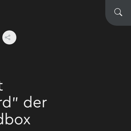
t
rd" der
dbox