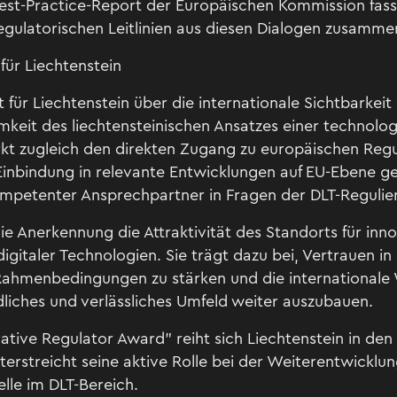
Best-Practice-Report der Europäischen Kommission fasst
gulatorischen Leitlinien aus diesen Dialogen zusamme
für Liechtenstein
 für Liechtenstein über die internationale Sichtbarkei
mkeit des liechtensteinischen Ansatzes einer technolo
rkt zugleich den direkten Zugang zu europäischen Reg
 Einbindung in relevante Entwicklungen auf EU-Ebene ge
ompetenter Ansprechpartner in Fragen der DLT-Regulier
die Anerkennung die Attraktivität des Standorts für i
igitaler Technologien. Sie trägt dazu bei, Vertrauen in 
 Rahmenbedingungen zu stärken und die international
dliches und verlässliches Umfeld weiter auszubauen.
tive Regulator Award" reiht sich Liechtenstein in den
erstreicht seine aktive Rolle bei der Weiterentwicklun
lle im DLT-Bereich.