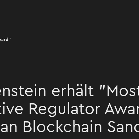
ward"
nstein erhält "Mos
tive Regulator Awa
an Blockchain San